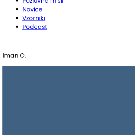
Pozitivne misli
Novice
Vzorniki
Podcast
Iman O.